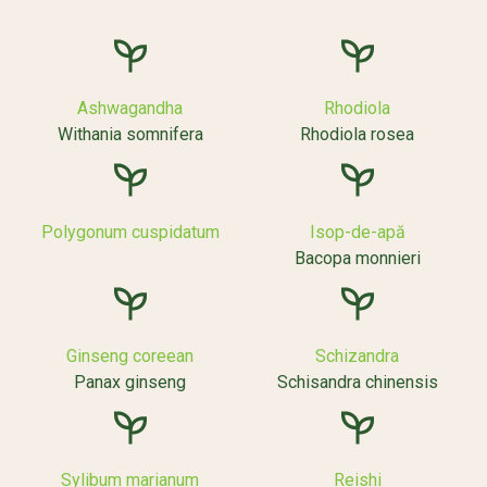
Ashwagandha
Rhodiola
Withania somnifera
Rhodiola rosea
Polygonum cuspidatum
Isop-de-apă
Bacopa monnieri
Ginseng coreean
Schizandra
Panax ginseng
Schisandra chinensis
Sylibum marianum
Reishi