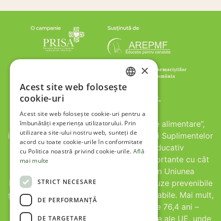
×
Acest site web folosește
ROMANIAN
cookie-uri
ENGLISH
Acest site web folosește cookie-uri pentru a
îmbunătăți experiența utilizatorului. Prin
Campania „Informare, apoi suplimente alimentare”,
utilizarea site-ului nostru web, sunteți de
inițiată de Patronatul Român al Industriei Suplimentelor
acord cu toate cookie-urile în conformitate
Alimentare (PRISA), și portalul educativ
cu Politica noastră privind cookie-urile.
Află
infosuplimente.ro sunt cu atât mai importante cu cât
mai multe
România se află pe locul al treilea în Uniunea
STRICT NECESARE
Europeană la numărul de decese din cauze prevenibile
și pe primul loc la decese din cauze tratabile. Mai mult,
DE PERFORMANȚĂ
speranța de viață în România este de 76,4 ani –
penultima valoare dintre statele membre ale UE, unde
DE TARGETARE