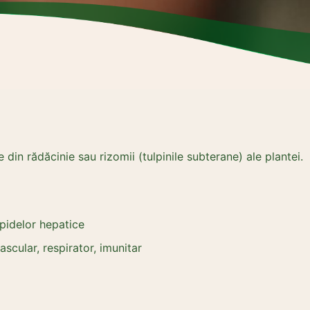
e din rădăcinie sau rizomii (tulpinile subterane) ale plantei.
lipidelor hepatice
vascular, respirator, imunitar