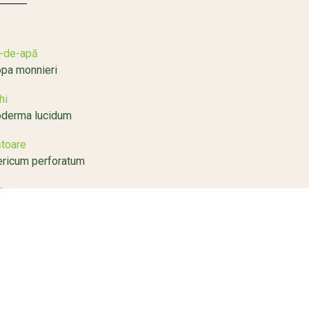
-de-apă
pa monnieri
hi
derma lucidum
toare
ricum perforatum
a
dium meyenii