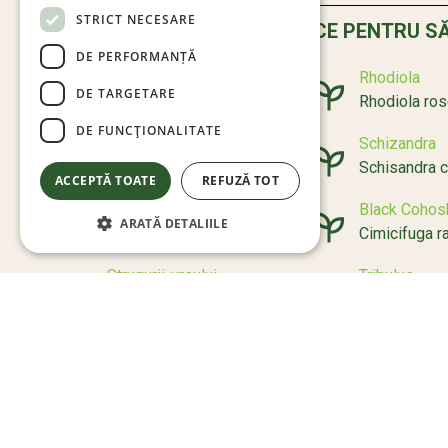
STRICT NECESARE
DESCOPERĂ PLANTE BENEFICE PENTRU S
DE PERFORMANȚĂ
Ashwagandha
Rhodiola
DE TARGETARE
Withania somnifera
Rhodiola ro
DE FUNCŢIONALITATE
Ginseng coreean
Schizandra
Panax ginseng
Schisandra c
ACCEPTĂ TOATE
REFUZĂ TOT
Vitex
Black Cohos
ARATĂ DETALIILE
Vitex Agnus-Castus L.
Cimicifuga 
Strugurii-ursului
Tribulus
Arctostaphylos Uva Ursi
Tribulus terr
Mențiunile de sănătate au fost preluate conform termi
Siguranța Alimentară (EFSA).