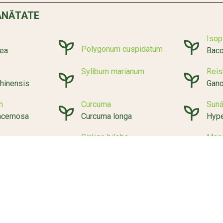
ĂNĂTATE
Isop
Polygonum cuspidatum
sea
Baco
Sylibum marianum
Reis
hinensis
Gano
h
Curcuma
Sună
racemosa
Curcuma longa
Hype
Ginkgo biloba
Mac
estris
Lepi
nologiei utilizate pe site-ul Autorității Europene pentru