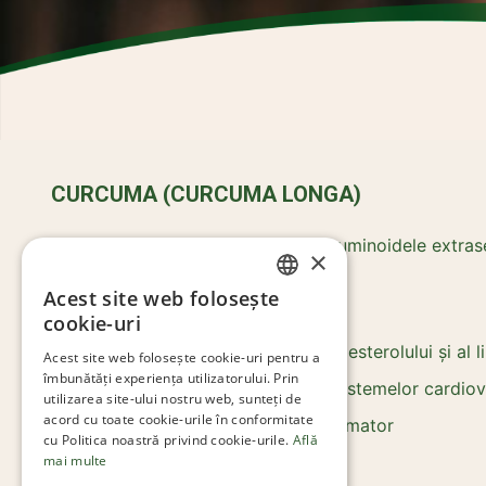
CURCUMA (CURCUMA LONGA)
Principiile active utilizate sunt curcuminoidele extras
×
Acest site web folosește
Contribuie la:
ROMANIAN
cookie-uri
ENGLISH
susținerea nivelului normal al colesterolului și al 
Acest site web folosește cookie-uri pentru a
îmbunătăți experiența utilizatorului. Prin
sănătatea ficatului, a pielii și a sistemelor cardio
utilizarea site-ului nostru web, sunteți de
acord cu toate cookie-urile în conformitate
echilibrarea răspunsului antiinflamator
cu Politica noastră privind cookie-urile.
Află
stimularea apetitului
mai multe